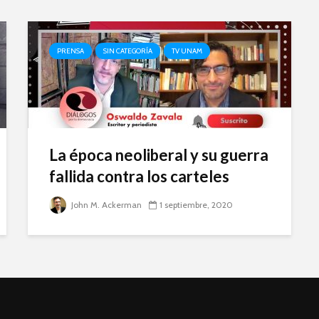
PRENSA
SIN CATEGORÍA
TV UNAM
La época neoliberal y su guerra
fallida contra los carteles
John M. Ackerman
1 septiembre, 2020