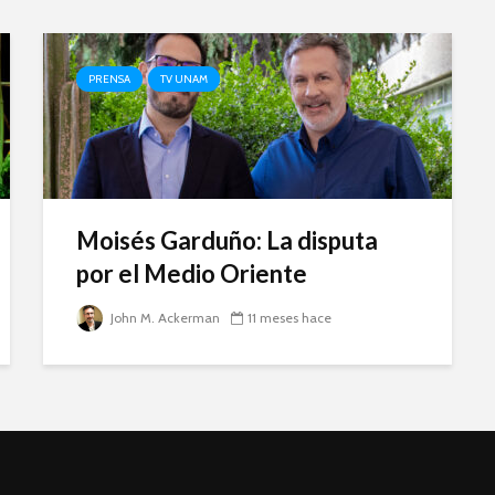
PRENSA
TV UNAM
Moisés Garduño: La disputa
por el Medio Oriente
John M. Ackerman
11 meses hace