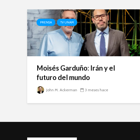
PRENSA
TV UNAM
Moisés Garduño: Irán y el
futuro del mundo
John M. Ackerman
3 meses hace