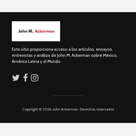
humanid
Guillermo Arriaga:
Novelista desde el
Dolores 
alma.
Saravia: 
sociedad
Esthela Sotelo: La
derechos
UAM en
movimiento
Silvana R
Este sitio proporciona acceso a los artículos, ensayos,
Genocidio
entrevistas y análisis de John M. Ackerman sobre México,
teología p
América Latina y el Mundo.
descoloni
Copyright © 2026. John Ackerman. Derechos reservados
Académicos contra
Riqueza y
la 4T
derecho a
Debate entre John
La reunió