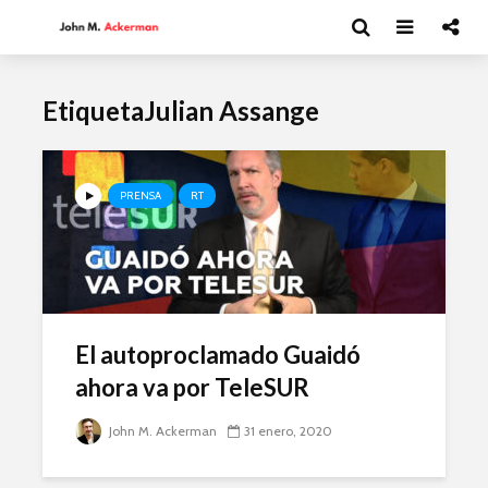
EtiquetaJulian Assange
PRENSA
RT
El autoproclamado Guaidó
ahora va por TeleSUR
John M. Ackerman
31 enero, 2020
Moisés Garduño:
David Har
Irán y el futuro del
Capitalism
mundo
y el futur