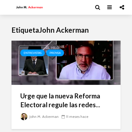
EtiquetaJohn Ackerman
ENTREVISTAS
PRENSA
Urge que la nueva Reforma
Electoral regule las redes...
John M. Ackerman
11 meses hace
Andrea Peláez: El
David Har
arte del circo
Capitalism
y el futur