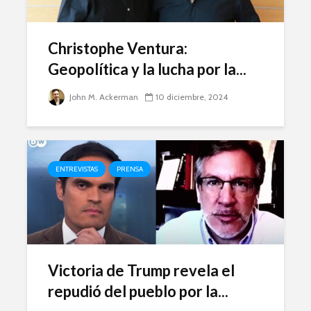
Ackerman y Javier
AMLO es u
Lozano con Julio
estratégic
Astillero
razón sob
Christophe Ventura:
política
Geopolítica y la lucha por la...
La cumbre AMLO-
Trump
El berrinc
Germán
John M. Ackerman
10 diciembre, 2024
ENTREVISTAS
PRENSA
Victoria de Trump revela el
repudió del pueblo por la...