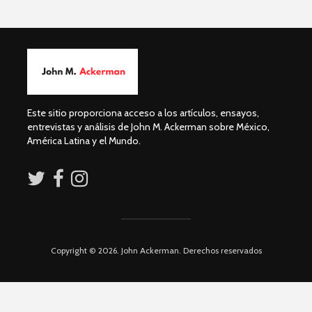
Guillermo Arriaga:
Dolores 
Novelista desde el
Saravia: 
alma.
sociedad
derechos
David Harvey:
Capitalismo digital
Irving Esp
y el futuro de la
Una supre
Este sitio proporciona acceso a los artículos, ensayos,
humanidad
que lucha 
entrevistas y análisis de John M. Ackerman sobre México,
justicia
América Latina y el Mundo.
Académicos contra
Riqueza y
Copyright © 2026. John Ackerman. Derechos reservados
la 4T
derecho a
Debate entre John
La reunió
Ackerman y Javier
AMLO es u