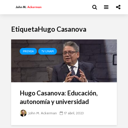
EtiquetaHugo Casanova
PRENSA
TV UNAM
Hugo Casanova: Educación,
autonomía y universidad
John M. Ackerman
17 abril, 2023
Andrea Peláez: El
Esthela So
arte del circo
UAM en
movimien