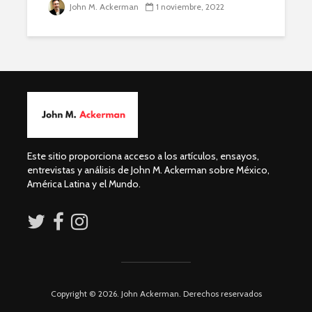
John M. Ackerman
1 noviembre, 2022
Ackerman y Javier
AMLO es u
Lozano con Julio
estratégic
Astillero
razón sob
política
La cumbre AMLO-
Trump
El berrinc
Germán
Este sitio proporciona acceso a los artículos, ensayos,
entrevistas y análisis de John M. Ackerman sobre México,
América Latina y el Mundo.
Copyright © 2026. John Ackerman. Derechos reservados