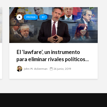
PRENSA
RT
El ‘lawfare’, un instrumento
para eliminar rivales políticos...
John M. Ackerman
26 junio, 2019