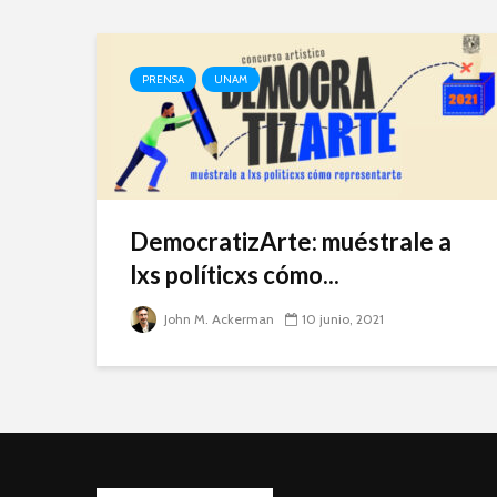
PRENSA
UNAM
DemocratizArte: muéstrale a
lxs políticxs cómo...
John M. Ackerman
10 junio, 2021