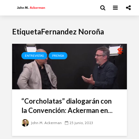
EtiquetaFernandez Noroña
ENTREVISTAS
PRENSA
“Corcholatas” dialogarán con
la Convención: Ackerman en...
John M. Ackerman
25 junio, 2023
Moisés Garduño:
David Har
Irán y el futuro del
Capitalism
mundo
y el futur