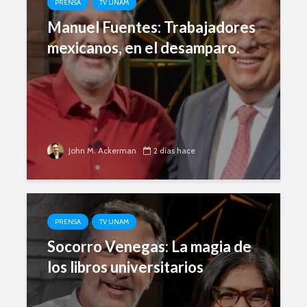
PRENSA
TV UNAM
humanid
Manuel Fuentes: Trabajadores
Esthela Sotelo: La
UAM en
Silvana R
mexicanos, en el desamparo.
movimiento
Genocidio
teología p
Guillermo Arriaga:
descoloni
Novelista desde el
alma.
Dolores 
Saravia: 
sociedad
derechos
John M. Ackerman
2 días hace
PRENSA
TV UNAM
Socorro Venegas: La magia de
Académicos contra
Riqueza y
los libros universitarios
la 4T
derecho a
Debate entre John
La reunió