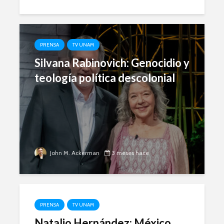
PRENSA
TV UNAM
Silvana Rabinovich: Genocidio y
teología política descolonial
John M. Ackerman
3 meses hace
PRENSA
TV UNAM
Natalio Hernández: México,