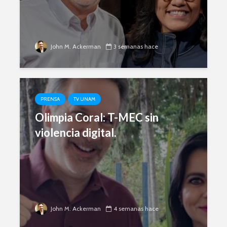
Ackerman y Javier
AMLO es u
Lozano con Julio
estratégic
Astillero
razón sob
política
John M. Ackerman
3 semanas hace
La cumbre AMLO-
Trump
El berrinc
Germán
PRENSA
TV UNAM
Olimpia Coral: T-MEC sin
violencia digital.
John M. Ackerman
4 semanas hace