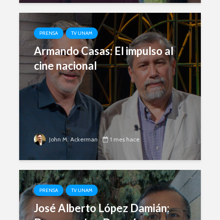
PRENSA
TV UNAM
Armando Casas: El impulso al
cine nacional
John M. Ackerman
1 mes hace
PRENSA
TV UNAM
José Alberto López Damián: