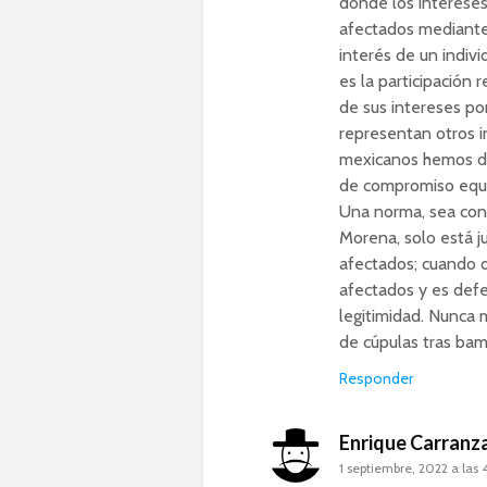
dónde los intereses
afectados mediante
interés de un indiv
es la participación 
de sus intereses po
representan otros i
mexicanos hemos de
de compromiso equi
Una norma, sea cons
Morena, solo está j
afectados; cuando 
afectados y es defe
legitimidad. Nunca 
de cúpulas tras bam
Responder
Enrique Carranz
1 septiembre, 2022 a las