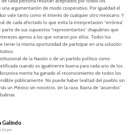
 de cada persona resultan aceptados por todos los
 una argumentación de modo cooperativo. Por igualdad el
iduo vale tanto como el interés de cualquier otro mexicano. Y
real de cada afectado lo que evita la interpretación “errónea”
r parte de sus supuestos “representantes” chapulines que
ntereses ajenos a los que votaron por ellos. Todos los
 tener la misma oportunidad de participar en una solución
tativo.
titucional de la Nación o de un partido político como
ustificada cuando es igualmente buena para cada uno de los
discursiva mente ha ganado el reconocimiento de todos los
ndible públicamente. No puede haber lealtad del pueblo sin
más un México sin nosotros, sin la raza. Basta de “acuerdos”
balinas.
a Galindo
 4:02 pm