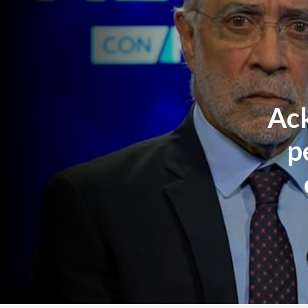
Ack
p