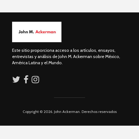
humanid
Esthela Sotelo: La
UAM en
Dolores 
movimiento
Saravia: 
sociedad
Guillermo Arriaga:
derechos
Novelista desde el
alma.
José Albe
Este sitio proporciona acceso a los artículos, ensayos,
Damián:
entrevistas y análisis de John M. Ackerman sobre México,
Democrac
América Latina y el Mundo.
Derecho
Copyright © 2026. John Ackerman. Derechos reservados
Académicos contra
Riqueza y
la 4T
derecho a
Debate entre John
La reunió