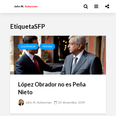
EtiquetaSFP
LA JORNADA
PRENSA
López Obrador no es Peña
Nieto
John M. Ackerman
30 diciembre, 2019
Moisés Garduño:
David Har
Irán y el futuro del
Capitalism
mundo
y el futur